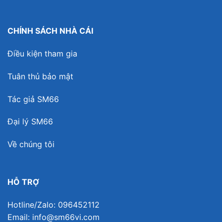
CHÍNH SÁCH NHÀ CÁI
Điều kiện tham gia
Tuân thủ bảo mật
Tác giả SM66
Đại lý SM66
Về chúng tôi
HỖ TRỢ
Hotline/Zalo: 096452112
Email:
info@sm66vi.com