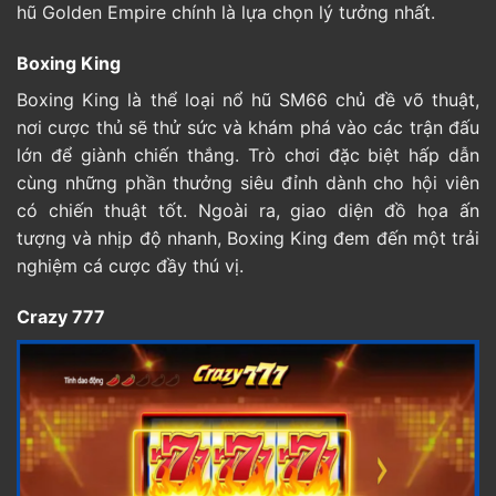
hũ Golden Empire chính là lựa chọn lý tưởng nhất.
Boxing King
Boxing King là thể loại nổ hũ SM66 chủ đề võ thuật,
nơi cược thủ sẽ thử sức và khám phá vào các trận đấu
lớn để giành chiến thắng. Trò chơi đặc biệt hấp dẫn
cùng những phần thưởng siêu đỉnh dành cho hội viên
có chiến thuật tốt. Ngoài ra, giao diện đồ họa ấn
tượng và nhịp độ nhanh, Boxing King đem đến một trải
nghiệm cá cược đầy thú vị.
Crazy 777