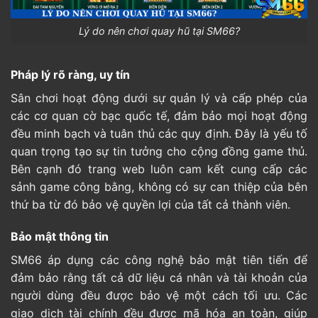
Lý do nên chơi quay hũ tại SM66?
Pháp lý rõ ràng, uy tín
Sân chơi hoạt động dưới sự quản lý và cấp phép của
các cơ quan cờ bạc quốc tế, đảm bảo mọi hoạt động
đều minh bạch và tuân thủ các quy định. Đây là yếu tố
quan trọng tạo sự tin tưởng cho cộng đồng game thủ.
Bên cạnh đó trang web luôn cam kết cung cấp các
sảnh game công bằng, không có sự can thiệp của bên
thứ ba từ đó bảo vệ quyền lợi của tất cả thành viên.
Bảo mật thông tin
SM66 áp dụng các công nghệ bảo mật tiên tiến để
đảm bảo rằng tất cả dữ liệu cá nhân và tài khoản của
người dùng đều được bảo vệ một cách tối ưu. Các
giao dịch tài chính đều được mã hóa an toàn, giúp