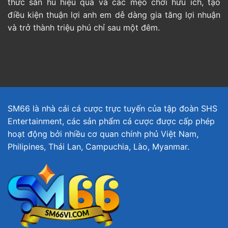
thức săn hũ hiệu quả và các mẹo chơi hữu ích, tạo
điều kiện thuận lợi anh em dễ dàng gia tăng lợi nhuận
và trở thành triệu phú chỉ sau một đêm.
SM66 là nhà cái cá cược trực tuyến của tập đoàn SHS
Entertainment, các sản phẩm cá cược được cấp phép
hoạt động bởi nhiều cơ quan chính phủ Việt Nam,
Philipines, Thái Lan, Campuchia, Lào, Myanmar.