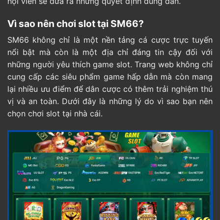
hội viên sẽ đưa ra những quyết định đúng đắn.
Vì sao nên chơi slot tại SM66?
SM66 không chỉ là một nền tảng cá cược trực tuyến
nổi bật mà còn là một địa chỉ đáng tin cậy đối với
những người yêu thích game slot. Trang web không chỉ
cung cấp các siêu phẩm game hấp dẫn mà còn mang
lại nhiều ưu điểm để dân cược có thêm trải nghiệm thú
vị và an toàn. Dưới đây là những lý do vì sao bạn nên
chọn chơi slot tại nhà cái.