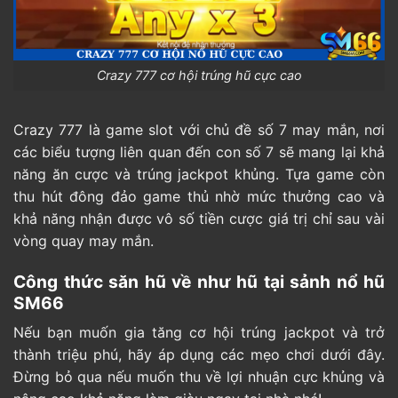
Crazy 777 cơ hội trúng hũ cực cao
Crazy 777 là game slot với chủ đề số 7 may mắn, nơi
các biểu tượng liên quan đến con số 7 sẽ mang lại khả
năng ăn cược và trúng jackpot khủng. Tựa game còn
thu hút đông đảo game thủ nhờ mức thưởng cao và
khả năng nhận được vô số tiền cược giá trị chỉ sau vài
vòng quay may mắn.
Công thức săn hũ về như hũ tại sảnh nổ hũ
SM66
Nếu bạn muốn gia tăng cơ hội trúng jackpot và trở
thành triệu phú, hãy áp dụng các mẹo chơi dưới đây.
Đừng bỏ qua nếu muốn thu về lợi nhuận cực khủng và