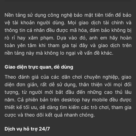
Nền tảng sử dụng công nghệ bảo mật tiên tiến để bảo
vệ tài khoản người dùng. Mọi giao dịch tài chính và
thông tin cá nhân đều được mã hóa, đảm bảo không bị
rò rỉ hay xâm phạm. Dựa vào đó, anh em hãy hoàn
toàn yên tâm khi tham gia tại đây và giao dịch trên
nền tảng này mà không lo ngại về vấn đề khác.
Giao diện trực quan, dễ dùng
Theo đánh giá của các dân chơi chuyên nghiệp, giao
diện đơn giản, rất dễ sử dụng, thân thiện với mọi đối
tượng, từ người mới bắt đầu đến những cao thủ lâu
năm. Cả phiên bản trên desktop hay mobile đều được
thiết kế tối ưu, dễ dàng tìm kiếm các trò chơi, tham gia
cược và theo dõi kết quả nhanh chóng.
Dịch vụ hỗ trợ 24/7