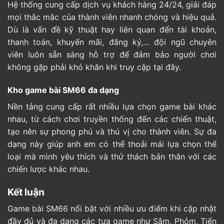
Hệ thống cung cấp dịch vụ khách hàng 24/24, giải đáp
mọi thắc mắc của thành viên nhanh chóng và hiệu quả.
Dù là vấn đề kỹ thuật hay liên quan đến tài khoản,
thanh toán, khuyến mãi, đăng ký,… đội ngũ chuyên
viên luôn sẵn sàng hỗ trợ để đảm bảo người chơi
không gặp phải khó khăn khi truy cập tại đây.
Kho game bài SM66 đa dạng
Nền tảng cung cấp rất nhiều lựa chọn game bài khác
nhau, từ cách chơi truyền thống đến các chiến thuật,
tạo nên sự phong phú và thú vị cho thành viên. Sự đa
dạng này giúp anh em có thể thoải mái lựa chọn thể
loại mà mình yêu thích và thử thách bản thân với các
chiến lược khác nhau.
Kết luận
Game bài SM66 nổi bật với nhiều ưu điểm khi cập nhật
đầy đủ và đa dạng các tựa game như Sâm, Phỏm, Tiến