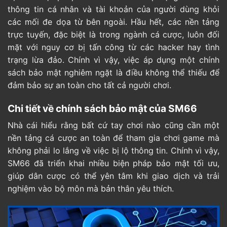
thông tin cá nhân và tài khoản của người dùng khỏi
các mối đe dọa từ bên ngoài. Hầu hết, các nền tảng
trực tuyến, đặc biệt là trong ngành cá cược, luôn đối
mặt với nguy cơ bị tấn công từ các hacker hay tình
trạng lừa đảo. Chính vì vậy, việc áp dụng một chính
sách bảo mật nghiêm ngặt là điều không thể thiếu để
đảm bảo sự an toàn cho tất cả người chơi.
Chi tiết về chính sách bảo mật của SM66
Nhà cái hiểu rằng bất cứ tay chơi nào cũng cần một
nền tảng cá cược an toàn để tham gia chơi game mà
không phải lo lắng về việc bị lộ thông tin. Chính vì vậy,
SM66 đã triển khai nhiều biện pháp bảo mật tối ưu,
giúp dân cược có thể yên tâm khi giao dịch và trải
nghiệm vào bộ môn mà bản thân yêu thích.